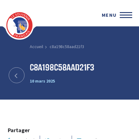
MENU
Accueil
c8a198c58aad21f3
c8a198c58aad21f3
10 mars 2025
Partager