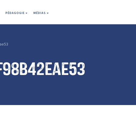
PÉDAGOGIE
MÉDIAS
ae53
f98b42eae53