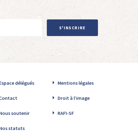
S'INSCRIRE
Espace délégués
Mentions légales
Contact
Droit à l’image
Nous soutenir
RAFI-SF
Nos statuts