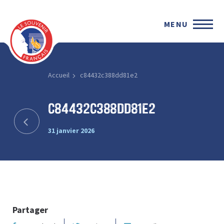
MENU
Accueil
c84432c388dd81e2
c84432c388dd81e2
31 janvier 2026
Partager