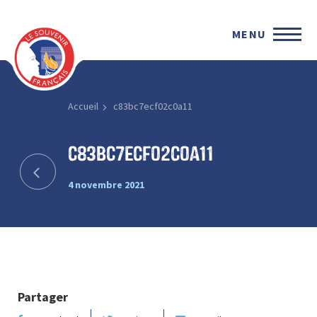
MENU
Accueil
c83bc7ecf02c0a11
c83bc7ecf02c0a11
4 novembre 2021
Partager