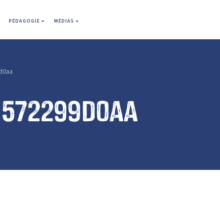
PÉDAGOGIE
MÉDIAS
d0aa
1572299d0aa