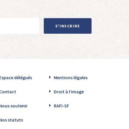
S'INSCRIRE
Espace délégués
Mentions légales
Contact
Droit à l’image
Nous soutenir
RAFI-SF
Nos statuts