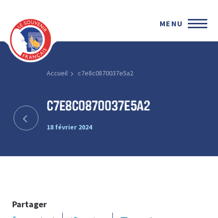
MENU
Accueil
c7e8c0870037e5a2
c7e8c0870037e5a2
18 février 2024
Partager