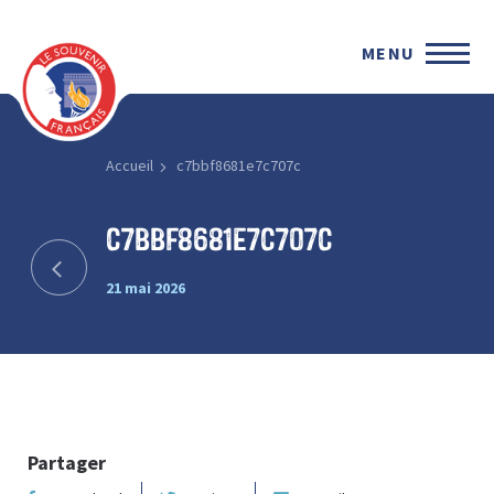
MENU
Accueil
c7bbf8681e7c707c
c7bbf8681e7c707c
21 mai 2026
Partager