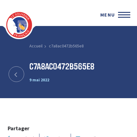
MENU
Accueil
c7a8ac0472b565e8
c7a8ac0472b565e8
9 mai 2022
Partager