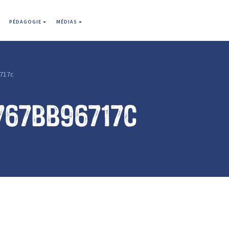
PÉDAGOGIE
MÉDIAS
717c
767bb96717c