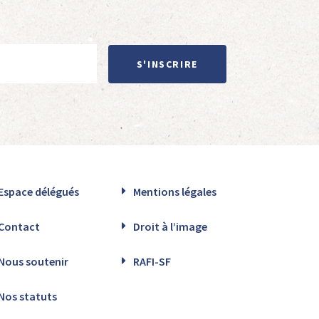
S'INSCRIRE
Espace délégués
Mentions légales
Contact
Droit à l’image
Nous soutenir
RAFI-SF
Nos statuts