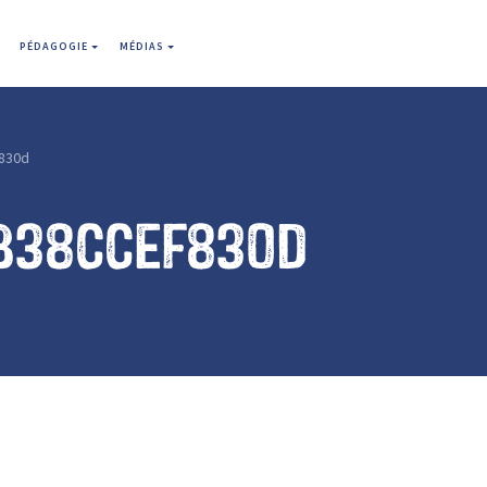
PÉDAGOGIE
MÉDIAS
830d
b38ccef830d