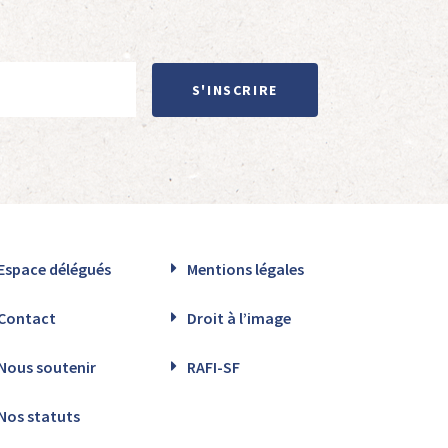
S'INSCRIRE
Espace délégués
Mentions légales
Contact
Droit à l’image
Nous soutenir
RAFI-SF
Nos statuts