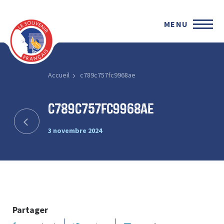
MENU
Accueil
c789c757fc9968ae
c789c757fc9968ae
3 novembre 2024
Partager