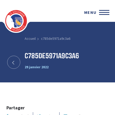
MENU
Accueil
c785de5971a9c3a6
c785de5971a9c3a6
29 janvier 2022
Partager