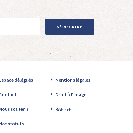
S'INSCRIRE
Espace délégués
Mentions légales
Contact
Droit à l’image
Nous soutenir
RAFI-SF
Nos statuts