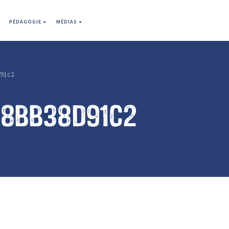
PÉDAGOGIE
MÉDIAS
91c2
18bb38d91c2