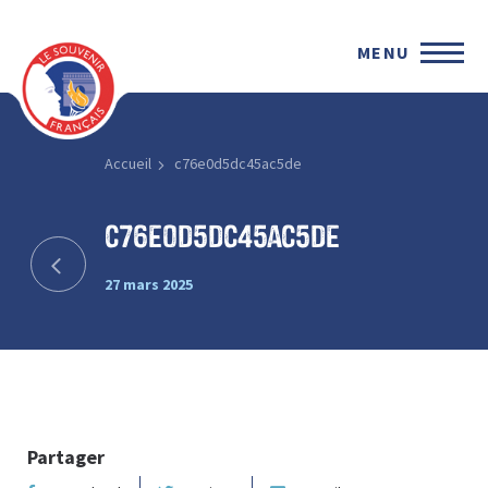
MENU
Accueil
c76e0d5dc45ac5de
c76e0d5dc45ac5de
27 mars 2025
Partager