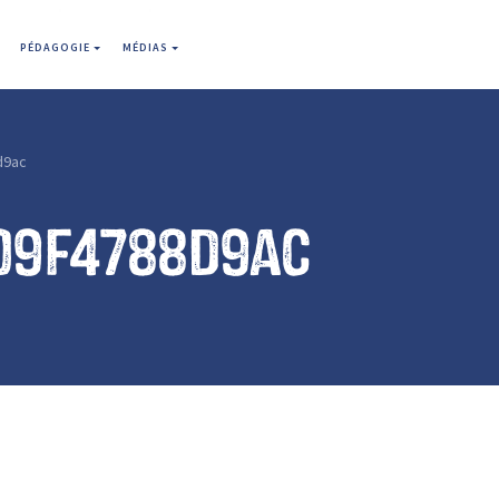
PÉDAGOGIE
MÉDIAS
d9ac
09f4788d9ac