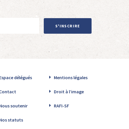
S'INSCRIRE
Espace délégués
Mentions légales
Contact
Droit à l’image
Nous soutenir
RAFI-SF
Nos statuts