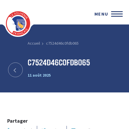
MENU
Accueil
c7524d46c0fdb065
c7524d46c0fdb065
11 août 2025
Partager