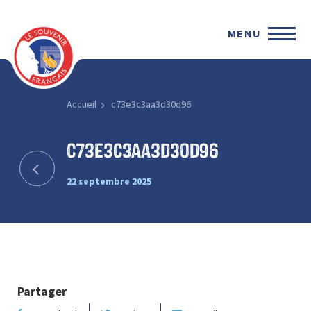
MENU
Accueil
c73e3c3aa3d30d96
c73e3c3aa3d30d96
22 septembre 2025
Partager