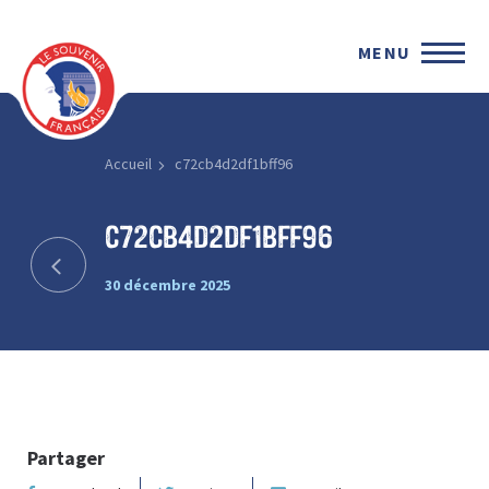
MENU
Accueil
c72cb4d2df1bff96
c72cb4d2df1bff96
30 décembre 2025
Partager