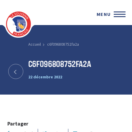
MENU
Accueil
c6f096808752fa2a
c6f096808752fa2a
22 décembre 2022
Partager