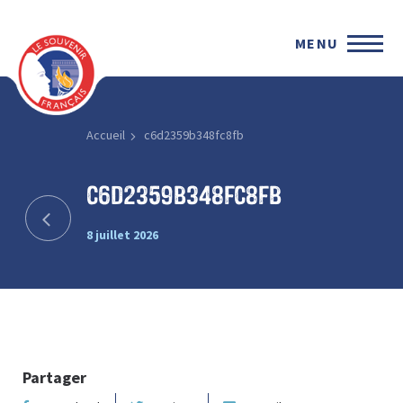
MENU
Accueil
c6d2359b348fc8fb
c6d2359b348fc8fb
8 juillet 2026
Partager