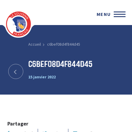
MENU
Accueil
c6bef08d4f844d45
c6bef08d4f844d45
15 janvier 2022
Partager