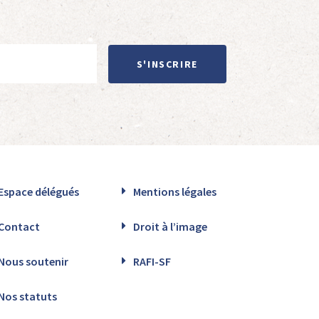
S'INSCRIRE
Espace délégués
Mentions légales
Contact
Droit à l’image
Nous soutenir
RAFI-SF
Nos statuts