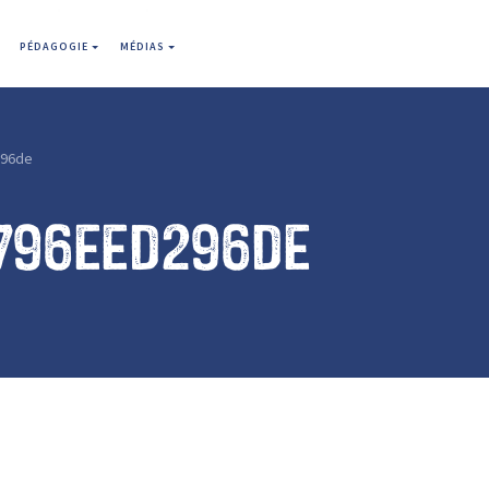
PÉDAGOGIE
MÉDIAS
296de
796eed296de