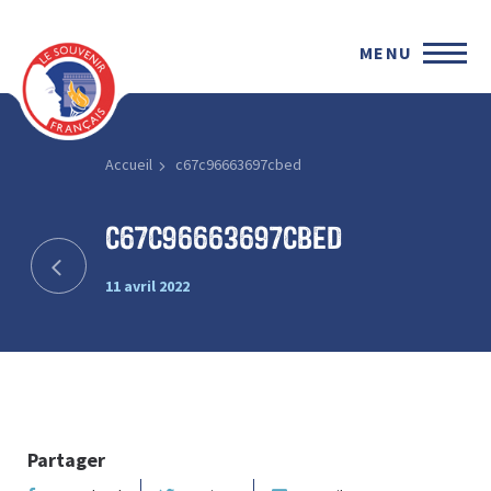
MENU
Accueil
c67c96663697cbed
c67c96663697cbed
11 avril 2022
Partager