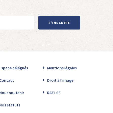
S'INSCRIRE
Espace délégués
Mentions légales
Contact
Droit à l’image
Nous soutenir
RAFI-SF
Nos statuts