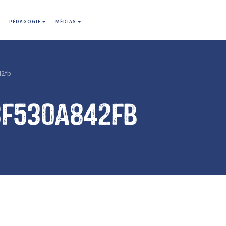
PÉDAGOGIE
MÉDIAS
42fb
8f530a842fb