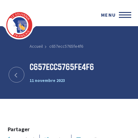
MENU
Accueil
c657ecc5765fe4f6
c657ecc5765fe4f6
11 novembre 2023
Partager