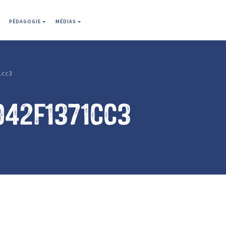
PÉDAGOGIE
MÉDIAS
1cc3
942f1371cc3