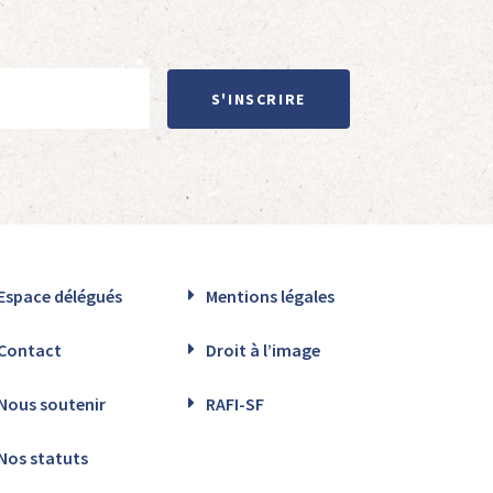
S'INSCRIRE
Espace délégués
Mentions légales
Contact
Droit à l’image
Nous soutenir
RAFI-SF
Nos statuts