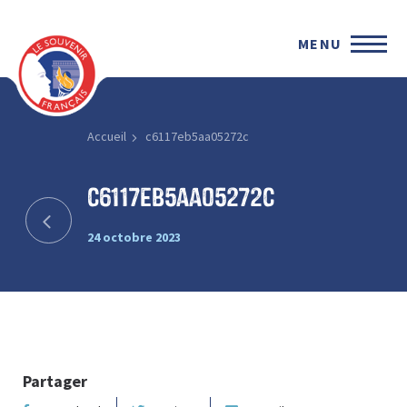
MENU
Accueil
c6117eb5aa05272c
c6117eb5aa05272c
24 octobre 2023
Partager