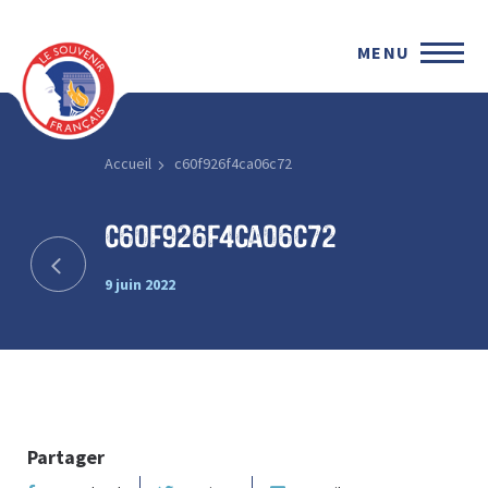
MENU
Accueil
c60f926f4ca06c72
c60f926f4ca06c72
9 juin 2022
Partager