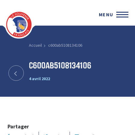
MENU
Accueil
c600ab5108134106
c600ab5108134106
4 avril 2022
Partager