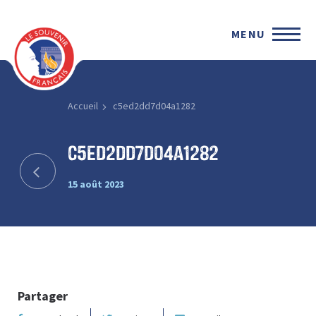
MENU
Accueil
c5ed2dd7d04a1282
c5ed2dd7d04a1282
15 août 2023
Partager