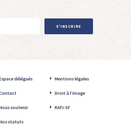
S'INSCRIRE
Espace délégués
Mentions légales
Contact
Droit à l’image
Nous soutenir
RAFI-SF
Nos statuts