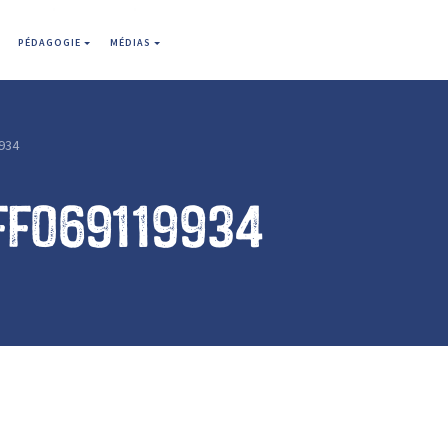
PÉDAGOGIE
MÉDIAS
934
ff069119934