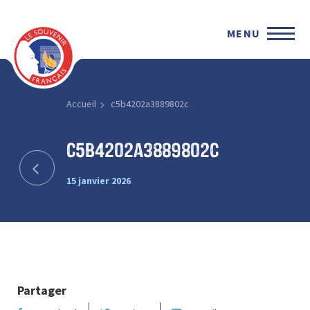
MENU
Accueil
c5b4202a3889802c
c5b4202a3889802c
15 janvier 2026
Partager