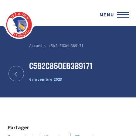
MENU
Accueil
c5b2c860eb389171
c5b2c860eb389171
6 novembre 2023
Partager