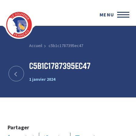
MENU
Accueil
c5b1c1787395ec47
c5b1c1787395ec47
1 janvier 2024
Partager