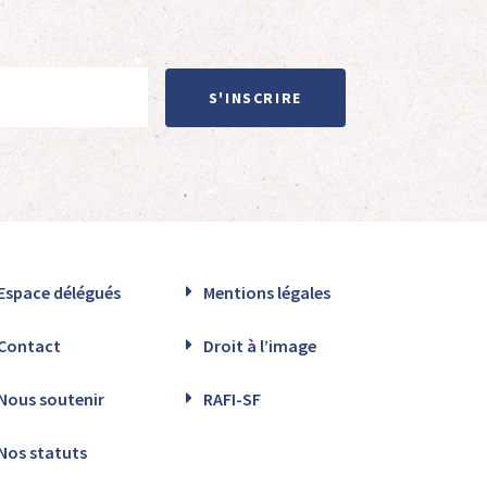
S'INSCRIRE
Espace délégués
Mentions légales
Contact
Droit à l’image
Nous soutenir
RAFI-SF
Nos statuts