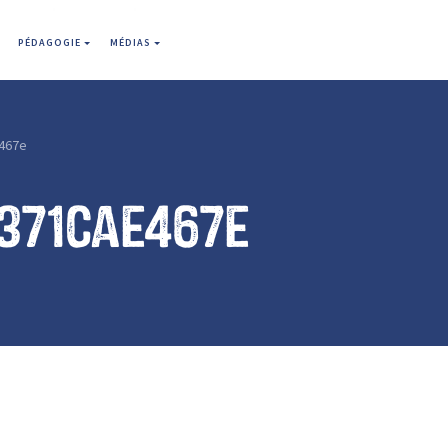
PÉDAGOGIE
MÉDIAS
467e
371cae467e