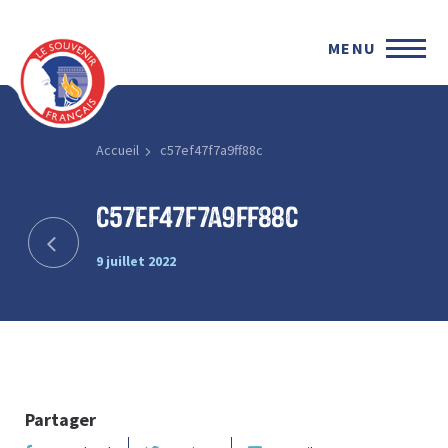
MENU
Accueil
c57ef47f7a9ff88c
c57ef47f7a9ff88c
9 juillet 2022
Partager