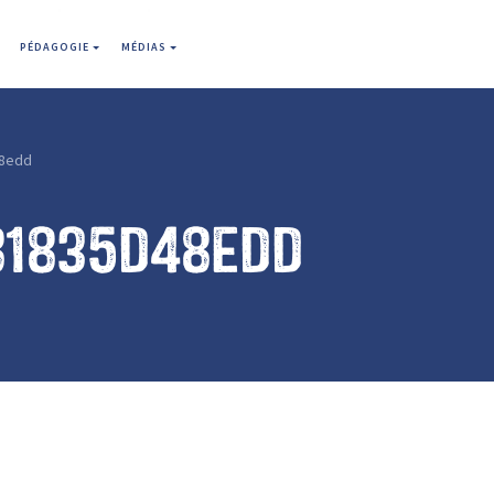
PÉDAGOGIE
MÉDIAS
8edd
81835d48edd