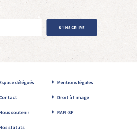
S'INSCRIRE
Espace délégués
Mentions légales
Contact
Droit à l’image
Nous soutenir
RAFI-SF
Nos statuts