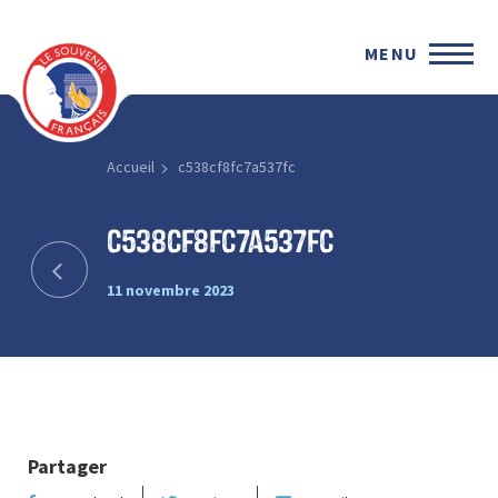
MENU
Accueil
c538cf8fc7a537fc
c538cf8fc7a537fc
11 novembre 2023
Partager