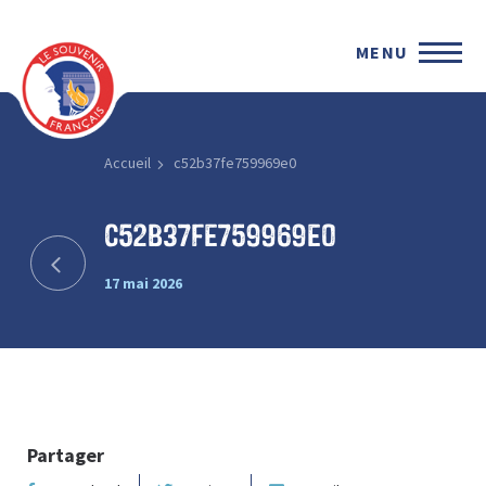
MENU
Accueil
c52b37fe759969e0
c52b37fe759969e0
17 mai 2026
Partager