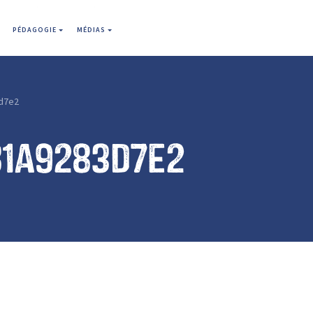
PÉDAGOGIE
MÉDIAS
d7e2
81a9283d7e2