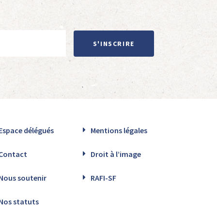
S'INSCRIRE
Espace délégués
Mentions légales
Contact
Droit à l’image
Nous soutenir
RAFI-SF
Nos statuts