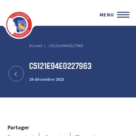
MENU
Accueil
c5121e94e0227963
c5121e94e0227963
29 décembre 2023
Partager