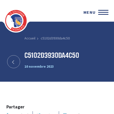
MENU
Accueil
c5102d3930da4c50
c5102d3930da4c50
10 novembre 2023
Partager