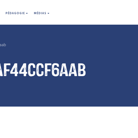
PÉDAGOGIE
MÉDIAS
aab
af44ccf6aab