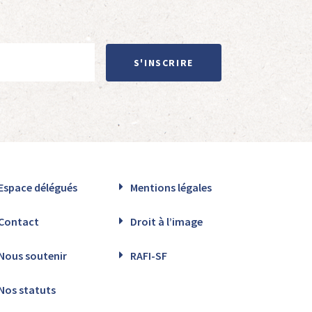
S'INSCRIRE
Espace délégués
Mentions légales
Contact
Droit à l’image
Nous soutenir
RAFI-SF
Nos statuts