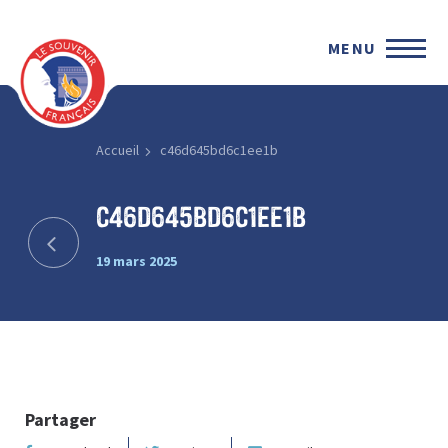
MENU
Accueil
c46d645bd6c1ee1b
c46d645bd6c1ee1b
19 mars 2025
Partager