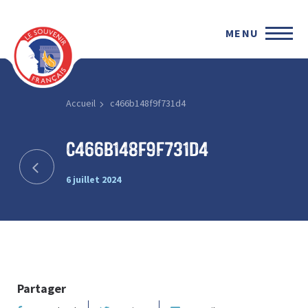
MENU
Accueil
c466b148f9f731d4
c466b148f9f731d4
6 juillet 2024
Partager