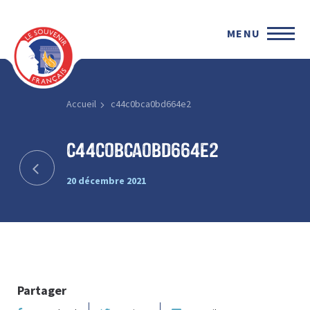
MENU
Accueil
c44c0bca0bd664e2
c44c0bca0bd664e2
20 décembre 2021
Partager