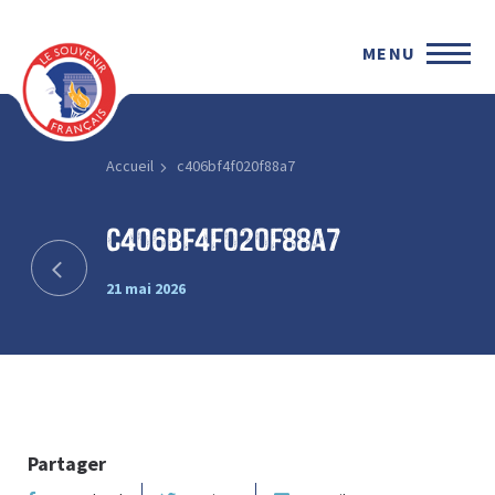
MENU
Accueil
c406bf4f020f88a7
c406bf4f020f88a7
21 mai 2026
Partager