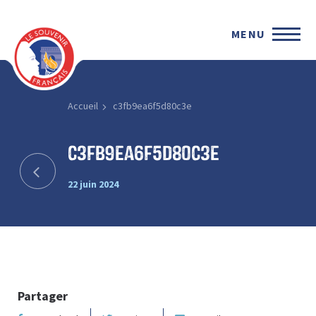
MENU
Accueil
c3fb9ea6f5d80c3e
c3fb9ea6f5d80c3e
22 juin 2024
Partager