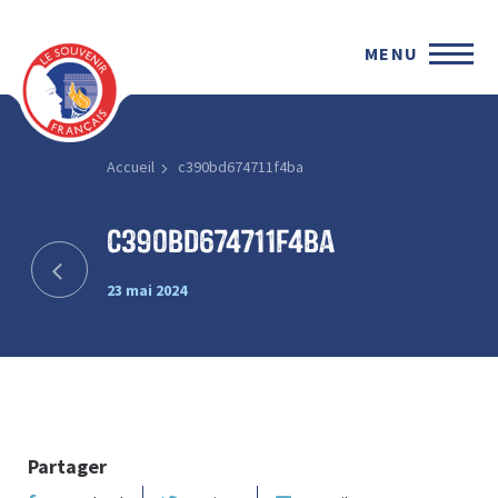
MENU
Accueil
c390bd674711f4ba
c390bd674711f4ba
23 mai 2024
Partager