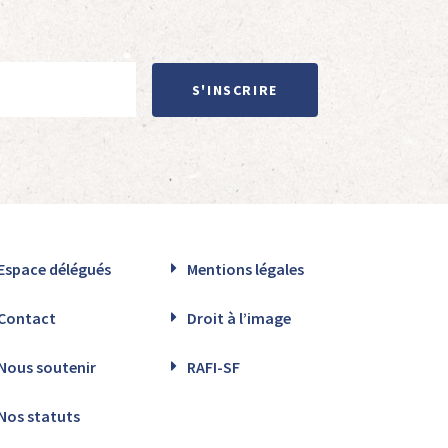
S'INSCRIRE
Espace délégués
Mentions légales
Contact
Droit à l’image
Nous soutenir
RAFI-SF
Nos statuts