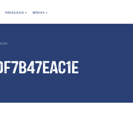
PÉDAGOGIE
MÉDIAS
ac1e
df7b47eac1e